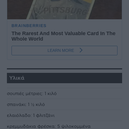
Υλικά
σουπιές µέτριες: 1 κιλό
σπανάκι: 1 ½ κιλό
ελαιόλαδο: 1 φλιτζάνι
κρεµµυδάκια φρέσκα: 5 ψιλοκοµµένα