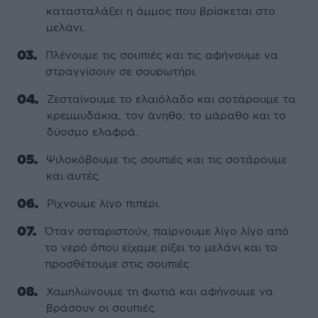
κατασταλάξει η άµµος που βρίσκεται στο
µελάνι.
Πλένουµε τις σουπιές και τις αφήνουµε να
στραγγίσουν σε σουρωτήρι.
Ζεσταίνουµε το ελαιόλαδο και σοτάρουµε τα
κρεµµυδάκια, τον άνηθο, το µάραθο και το
δύοσµο ελαφρά.
Ψιλοκόβουµε τις σουπιές και τις σοτάρουµε
και αυτές.
Ρίχνουµε λίγο πιπέρι.
Όταν σοταριστούν, παίρνουµε λίγο λίγο από
το νερό όπου είχαµε ρίξει το µελάνι και το
προσθέτουµε στις σουπιές.
Χαµηλώνουµε τη φωτιά και αφήνουµε να
βράσουν οι σουπιές.