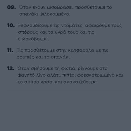
Όταν έχουν µισοβράσει, προσθέτουµε το
σπανάκι ψιλοκοµµένο.
Ξεφλουδίζουµε τις ντοµάτες, αφαιρούµε τους
σπόρους και τα υγρά τους και τις
ψιλοκόβουµε.
Τις προσθέτουµε στην κατσαρόλα µε τις
σουπιές και το σπανάκι.
Όταν σβήσουµε τη φωτιά, ρίχνουµε στο
φαγητό λίγο αλάτι, πιπέρι φρεσκοτριµµένο και
το άσπρο κρασί και ανακατεύουµε.