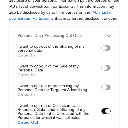
disclosure of your personal information by third parties on the
IAB’s list of downstream participants. This information may
also be disclosed by us to third parties on the
IAB’s List of
Downstream Participants
that may further disclose it to other
third parties.
Please note that this website/app uses one or more Google
Personal Data Processing Opt Outs
services and may gather and store information including but
not limited to your visit or usage behaviour. You may click to
I want to opt-out of the Sharing of my
personal data.
grant or deny consent to Google and its third-party tags to
Opted In
use your data for below specified purposes in below Google
consent section.
I want to opt-out of the Sale of my
Personal Data.
Opted In
I want to opt-out of processing my
Personal Data for Targeted Advertising.
Opted In
I want to opt-out of Collection, Use,
Retention, Sale, and/or Sharing of my
Personal Data that Is Unrelated with the
Purposes for which it was collected.
Opted Out