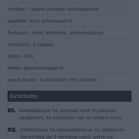
άνηθος: 1 µικρό µατσάκι ψιλοκοµµένο
µάραθο: λίγο ψιλοκοµµένο
δυόσµος: λίγος φρέσκος, ψιλοκοµµένος
ντοµάτες: 2 ώριµες
αλάτι: λίγο
πιπέρι φρεσκοτριµµένο
κρασί λευκό: 3 κουταλιές της σούπας
Εκτέλεση
Καθαρίζουµε τις σουπιές από τη µαλακή
µεµβράνη, το κοκαλάκι και το µελάνι τους.
Αδειάζουµε τα σακουλάκια µε το µελάνι σε
λεκανίτσα µε 4 ποτήρια νερό, ώστε να