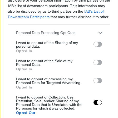
disclosure of your personal information by third parties on the
IAB’s list of downstream participants. This information may
also be disclosed by us to third parties on the
IAB’s List of
Downstream Participants
that may further disclose it to other
third parties.
Please note that this website/app uses one or more Google
Personal Data Processing Opt Outs
services and may gather and store information including but
not limited to your visit or usage behaviour. You may click to
I want to opt-out of the Sharing of my
personal data.
grant or deny consent to Google and its third-party tags to
Opted In
use your data for below specified purposes in below Google
consent section.
I want to opt-out of the Sale of my
Personal Data.
Opted In
I want to opt-out of processing my
Personal Data for Targeted Advertising.
Opted In
I want to opt-out of Collection, Use,
Retention, Sale, and/or Sharing of my
Personal Data that Is Unrelated with the
Purposes for which it was collected.
Opted Out