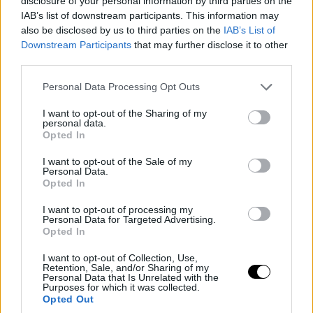
disclosure of your personal information by third parties on the
IAB’s list of downstream participants. This information may
also be disclosed by us to third parties on the
IAB’s List of
Downstream Participants
that may further disclose it to other
third parties.
Please note that this website/app uses one or more Google
Personal Data Processing Opt Outs
services and may gather and store information including but
not limited to your visit or usage behaviour. You may click to
I want to opt-out of the Sharing of my
personal data.
grant or deny consent to Google and its third-party tags to
Opted In
use your data for below specified purposes in below Google
consent section.
I want to opt-out of the Sale of my
Personal Data.
Opted In
I want to opt-out of processing my
Personal Data for Targeted Advertising.
Opted In
I want to opt-out of Collection, Use,
Retention, Sale, and/or Sharing of my
Personal Data that Is Unrelated with the
Purposes for which it was collected.
Opted Out