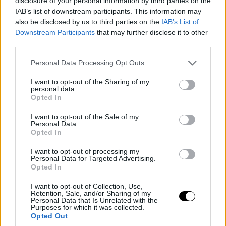
disclosure of your personal information by third parties on the
IAB’s list of downstream participants. This information may
also be disclosed by us to third parties on the
IAB’s List of
Downstream Participants
that may further disclose it to other
third parties.
Please note that this website/app uses one or more Google
Personal Data Processing Opt Outs
services and may gather and store information including but
not limited to your visit or usage behaviour. You may click to
I want to opt-out of the Sharing of my
personal data.
grant or deny consent to Google and its third-party tags to
Opted In
use your data for below specified purposes in below Google
consent section.
I want to opt-out of the Sale of my
Personal Data.
Opted In
I want to opt-out of processing my
Personal Data for Targeted Advertising.
Opted In
I want to opt-out of Collection, Use,
Retention, Sale, and/or Sharing of my
Personal Data that Is Unrelated with the
Purposes for which it was collected.
Opted Out