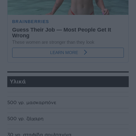
Υλικά
500 γρ. μασκαρπόνε
500 γρ. ζάχαρη
30 γρ. σταφίδα σουλτανίνα