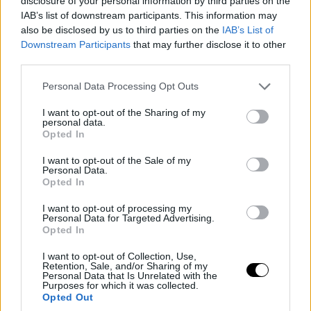
disclosure of your personal information by third parties on the
IAB’s list of downstream participants. This information may
also be disclosed by us to third parties on the
IAB’s List of
Downstream Participants
that may further disclose it to other
third parties.
Please note that this website/app uses one or more Google
Personal Data Processing Opt Outs
services and may gather and store information including but
not limited to your visit or usage behaviour. You may click to
I want to opt-out of the Sharing of my
personal data.
grant or deny consent to Google and its third-party tags to
Opted In
use your data for below specified purposes in below Google
consent section.
I want to opt-out of the Sale of my
Personal Data.
Opted In
I want to opt-out of processing my
Personal Data for Targeted Advertising.
Opted In
I want to opt-out of Collection, Use,
Retention, Sale, and/or Sharing of my
Personal Data that Is Unrelated with the
Purposes for which it was collected.
Opted Out