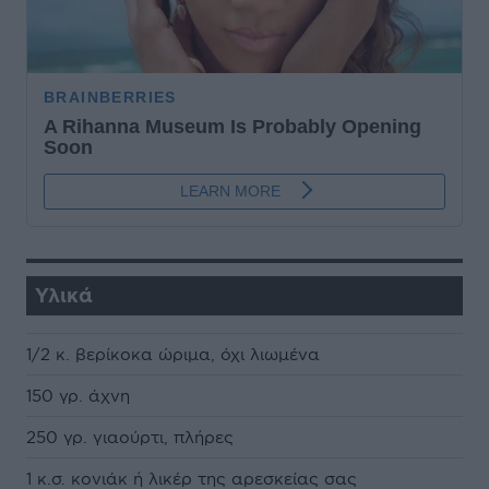
Υλικά
1/2 κ. βερίκοκα ώριμα, όχι λιωμένα
150 γρ. άχνη
250 γρ. γιαούρτι, πλήρες
1 κ.σ. κονιάκ ή λικέρ της αρεσκείας σας