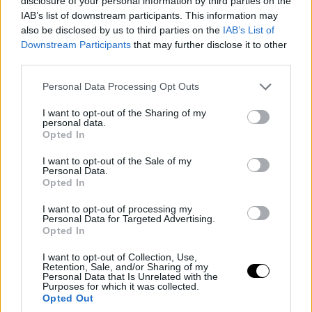
disclosure of your personal information by third parties on the
IAB’s list of downstream participants. This information may
also be disclosed by us to third parties on the
IAB’s List of
Downstream Participants
that may further disclose it to other
third parties.
Please note that this website/app uses one or more Google
Personal Data Processing Opt Outs
services and may gather and store information including but
not limited to your visit or usage behaviour. You may click to
I want to opt-out of the Sharing of my
personal data.
grant or deny consent to Google and its third-party tags to
Opted In
use your data for below specified purposes in below Google
consent section.
I want to opt-out of the Sale of my
Personal Data.
Opted In
I want to opt-out of processing my
Personal Data for Targeted Advertising.
Opted In
I want to opt-out of Collection, Use,
Retention, Sale, and/or Sharing of my
Personal Data that Is Unrelated with the
Purposes for which it was collected.
Opted Out