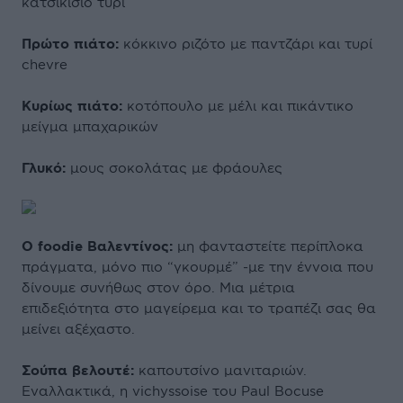
κατσικίσιο τυρί
Πρώτο πιάτο:
κόκκινο ριζότο με παντζάρι και τυρί
chevre
Κυρίως πιάτο:
κοτόπουλο με μέλι και πικάντικο
μείγμα μπαχαρικών
Γλυκό:
μους σοκολάτας με φράουλες
Ο foodie Βαλεντίνος:
μη φανταστείτε περίπλοκα
πράγματα, μόνο πιο “γκουρμέ” -με την έννοια που
δίνουμε συνήθως στον όρο. Μια μέτρια
επιδεξιότητα στο μαγείρεμα και το τραπέζι σας θα
μείνει αξέχαστο.
Σούπα βελουτέ:
καπουτσίνο μανιταριών.
Εναλλακτικά, η vichyssoise του Paul Bocuse