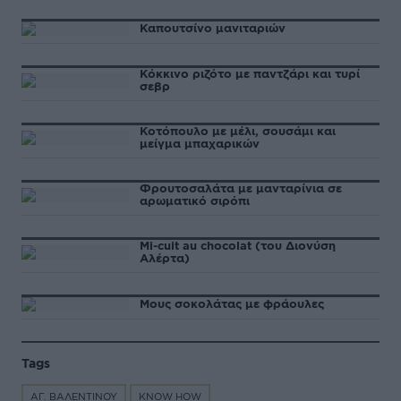
Καπουτσίνο μανιταριών
Κόκκινο ριζότο με παντζάρι και τυρί
σεβρ
Κοτόπουλο με μέλι, σουσάμι και
μείγμα μπαχαρικών
Φρουτοσαλάτα με μανταρίνια σε
αρωματικό σιρόπι
Mi-cuit au chocolat (του Διονύση
Αλέρτα)
Μους σοκολάτας με φράουλες
Tags
ΑΓ. ΒΑΛΕΝΤΙΝΟΥ
KNOW HOW