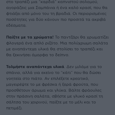
στο τραπέζι μια “καρδιά” καπνιστού σολομού,
αγοράζεις μια Σαμπάνια ή ένα καλό κρασί, που θα
φτιάξει από μόνο του τη βραδιά. Οι περιορισμένες
ποσότητες για δύο κάνουν πιο προσιτά τα ακριβά
εδέσματα.
Παίξτε με τα χρώματα!
Το παντζάρι θα χρωματίζει
φλογερά ένα απλό ριζότο. Μια πολύχρωμη σαλάτα
με αναπάντεχα υλικά θα στολίσει το τραπέζι και
θα ξεκινήσει όμορφα το δείπνο.
Τολμήστε αναπάντεχα υλικά
. Δεν μιλάμε για το
σπάνιο, αλλά για εκείνο το “κάτι” που θα δώσει
γοητεία στο πιάτο. Αν επιλέξετε κρεατικό,
μαγειρέψτε το με φρέσκα ή ξερά φρούτα, που
προσθέτουν άρωμα και γλύκα. Βάλτε φράουλες
στην πράσινη σαλάτα, σβήστε με γλυκό κρασί τη
σάλτσα του χοιρινού, παίξτε με το μέλι και το
πετιμέζι.