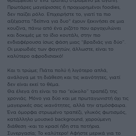
θριαμβεύει σ’ ένα τραπέζι στρωμένο με αγάπη.
Πρωτάρες μαγείρισσες ή προχωρημένοι foodies,
δεν παίζει ρόλο. Επιχειρήστε το, γιατί τα πιο
αξέχαστα "δείπνα για δυο" έχουν ξεκινήσει σε μια
κουζίνα, πάνω από ένα ριζότο που αργοχυλώνει
και δοκιμές με το ίδιο κουτάλι, στην πιο
ενδιαφέρουσα ίσως φάση μιας “βραδιάς για δύο”.
Oι μυρωδιές των φαγητών, άλλωστε, είναι το
καλύτερο αφροδισιακό!
Και τι τρώμε; Πιάτα πολύ ή λιγότερο απλά,
ανάλογα με τη διάθεση και τις ικανότητες, γιατί
δεν είναι εκεί το θέμα.
Θα έλεγα ότι είναι το πιο “εύκολο” τραπέζι της
χρονιάς. Μόνο για δύο και με πρωταγωνιστή όχι τις
μαγειρικές σας ικανότητες, αλλά την ατμόσφαιρα.
Ένα όμορφα στρωμένο τραπέζι, γλυκός φωτισμός,
κατάλληλο μουσικό background, χαρούμενη
διάθεση -και το κρασί ήδη στα ποτήρια.
Συνεργασία; Το καλύτερο! Αφήστε μερικά για το