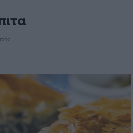
πιτα
πιτα.