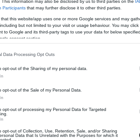
. This information may also be disclosed by us to third parties on the
IA
μεγέθους το αλείφουμε με λάδι και
Participants
that may further disclose it to other third parties.
ρίχνουμε μια χούφτα αλεύρι να πάει
 that this website/app uses one or more Google services and may gath
σε όλη την επιφάνεια.
including but not limited to your visit or usage behaviour. You may click 
 to Google and its third-party tags to use your data for below specifi
Αδειάζουμε τη γέμιση και
ogle consent section.
τελειώνουμε με τον ίδιο τρόπο λάδι
και αλεύρι.
l Data Processing Opt Outs
Ψήνουμε σε προθερμασμένο
o opt-out of the Sharing of my personal data.
φούρνο για περίπου 40 λεπτά.
In
o opt-out of the Sale of my Personal Data.
In
to opt-out of processing my Personal Data for Targeted
ΙΑ ΠΙΤΕΣ
ΧΟΡΤΑ
ΛΑΧΑΝΙΚΑ
ΠΙΤΕΣ
ing.
In
o opt-out of Collection, Use, Retention, Sale, and/or Sharing
ersonal Data that Is Unrelated with the Purposes for which it
lected.