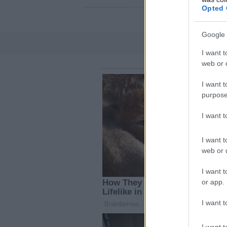
Opted 
Google 
I want t
web or d
I want t
purpose
I want 
I want t
web or d
I want t
or app.
I want t
I want t