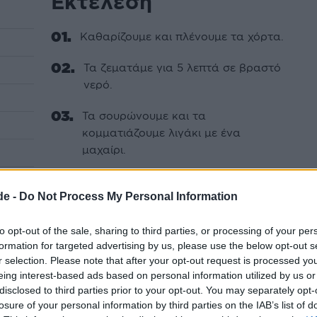
Εκτέλεση
Καθαρίζουμε και πλένουμε τα χόρτα.
Τα ζεματάμε για 5 λεπτά σε βραστό
νερό.
Τα σουρώνουμε και τα
κομματιάζουμε λιγάκι με ένα
μαχαίρι.
 τυρί
Εν τω μεταξύ ψιλοκόβουμε τα
de -
Do Not Process My Personal Information
μυρωδικά.
Σε ένα μεγάλο μπολ βάζουμε τα
to opt-out of the sale, sharing to third parties, or processing of your per
χόρτα και όλα τα άλλα υλικά εκτός
formation for targeted advertising by us, please use the below opt-out s
r selection. Please note that after your opt-out request is processed y
από το αλεύρι και το μισό λάδι και
eing interest-based ads based on personal information utilized by us or
ανακατεύουμε καλά.
disclosed to third parties prior to your opt-out. You may separately opt-
losure of your personal information by third parties on the IAB’s list of
Παίρνουμε ένα ταψί μετρίου