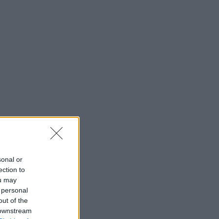
sonal or
ection to
ou may
 personal
out of the
 downstream