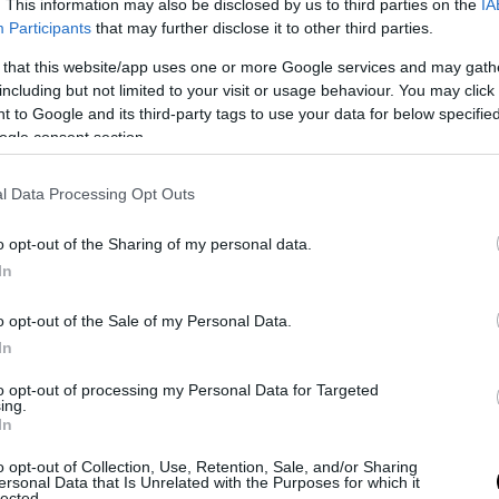
. This information may also be disclosed by us to third parties on the
IA
Participants
that may further disclose it to other third parties.
 that this website/app uses one or more Google services and may gath
including but not limited to your visit or usage behaviour. You may click 
α ψάρια, κρατώντας χωριστά το μεγάλο (ένα ή
 to Google and its third-party tags to use your data for below specifi
ogle consent section.
βάζουμε όλα τα λαχανικά , κομμένα σε φέτες,
l Data Processing Opt Outs
α σκεπάσει και να περισσεύει δυο δάχτυλα,
o opt-out of the Sharing of my personal data.
φήνουμε να βράσουν μέχρι να μαλακώσουν
In
o opt-out of the Sale of my Personal Data.
 χρειάζεται λίγο νερό, σκεπάζουμε και τα
In
to opt-out of processing my Personal Data for Targeted
ing.
In
μενο της κατσαρόλας από τρυπητό σε καθαρή
α να περάσει όσο γίνεται περισσότερο.
o opt-out of Collection, Use, Retention, Sale, and/or Sharing
ersonal Data that Is Unrelated with the Purposes for which it
lected.