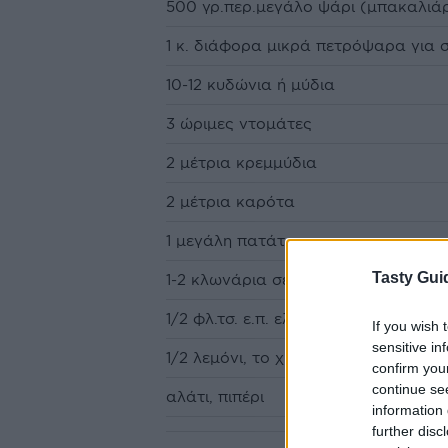
500 γρ.περ.μεγάλο ψάρι (μπακαλιάρ
1 κ. διάφορα μικρά πετρόψαρα για 
10-12 κυδώνια ή μύδια
3 ώριμες ντομάτες
2 μέτρια κρεμμύδια
2 μέτρια καρότα
1 μεγάλη πατάτα
Tasty Gui
1-2 κλωνάρια σέλινο
1/2 φλ.τσ. ε.π. ελαιόλαδο
If you wish 
sensitive in
1/2 λεμόνι, το χυμό
confirm you
continue se
αλάτι, πιπέρι
information 
further disc