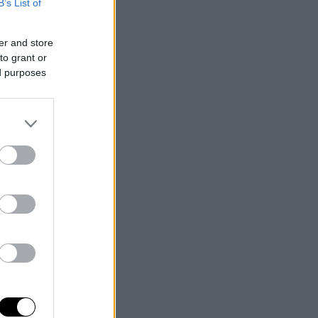
B’s List of
er and store
to grant or
ed purposes