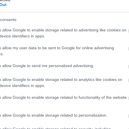
Out
πα στη φωτιά, ρίχνουμε το μεγάλο ψάρι, το
εται λίγο αλάτι, προσθέτουμε λίγο νερό αν η
consents
ε και βράζουμε 15'-20', μέχρι να ψηθεί το ψάρι.
o allow Google to enable storage related to advertising like cookies on
evice identifiers in apps.
 όστρακα (μπορούμε επίσης να προσθέσουμε
o allow my user data to be sent to Google for online advertising
s.
ρούμε προσεκτικά με τρυπητή κουτάλα το ψάρι
to allow Google to send me personalized advertising.
οντας στη σούπα τα όστρακα.
o allow Google to enable storage related to analytics like cookies on
ερο από μισό, αλλά μπορείτε και να το
evice identifiers in apps.
η όπως είναι) και φρεσκοτριμμένο πιπέρι.
o allow Google to enable storage related to functionality of the website
και βάζουμε το ψαχνό του στη σούπα, σε
o allow Google to enable storage related to personalization.
o allow Google to enable storage related to security, including