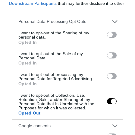
Downstream Participants
that may further disclose it to other
third parties.
Please note that this website/app uses one or more Google
Personal Data Processing Opt Outs
services and may gather and store information including but
not limited to your visit or usage behaviour. You may click to
I want to opt-out of the Sharing of my
personal data.
grant or deny consent to Google and its third-party tags to
Opted In
use your data for below specified purposes in below Google
consent section.
I want to opt-out of the Sale of my
Personal Data.
Opted In
I want to opt-out of processing my
Personal Data for Targeted Advertising.
Opted In
I want to opt-out of Collection, Use,
Retention, Sale, and/or Sharing of my
Personal Data that Is Unrelated with the
Purposes for which it was collected.
Opted Out
Google consents