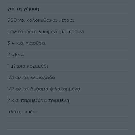
για τη γέμιση
600 γρ. κολοκυθάκια μέτρια
1 φλ.τσ. φέτα λυωμένη με πιρούνι
3-4 κ.σ. γιαούρτι
2 αβγά
1 μέτριο κρεμμύδι
1/3 φλ.τσ. ελαιόλαδο
1/2 φλ.τσ. δυόσμο ψιλοκομμένο
2 κ.σ. παρμεζάνα τριμμένη
αλάτι, πιπέρι